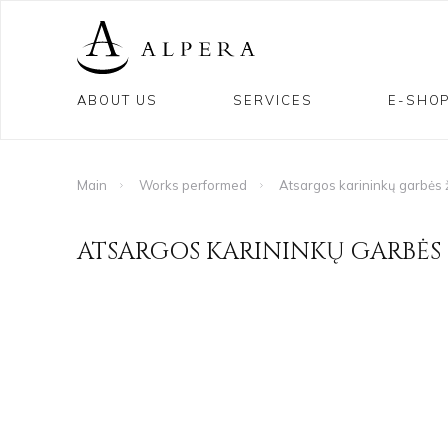
ABOUT US
SERVICES
E-SHO
Main
Works performed
Atsargos karininkų garbės 
ATSARGOS KARININKŲ GARBĖS