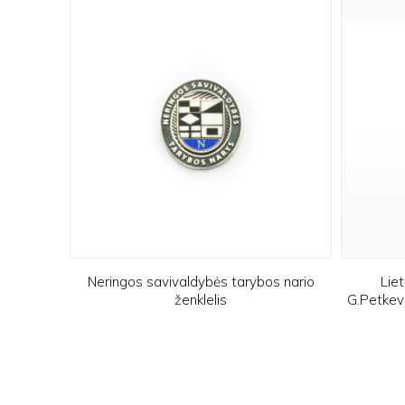
Neringos savivaldybės tarybos nario
Lie
ženklelis
G.Petkevič