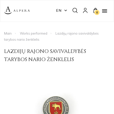
EN
0
Main
Works performed
Lazdijų rajono savivaldybės
tarybos nario ženklelis
LAZDIJŲ RAJONO SAVIVALDYBĖS
TARYBOS NARIO ŽENKLELIS