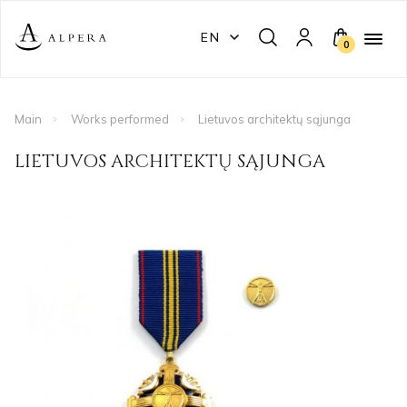
EN
0
Main
Works performed
Lietuvos architektų sąjunga
LIETUVOS ARCHITEKTŲ SĄJUNGA