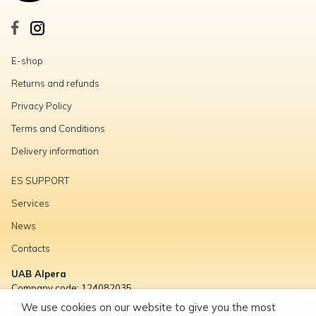
E-shop
Returns and refunds
Privacy Policy
Terms and Conditions
Delivery information
ES SUPPORT
Services
News
Contacts
UAB Alpera
Company code: 124082035
VAT code: LT240820314
We use cookies on our website to give you the most
Titnago g. 10, LT-02300 Vilnius