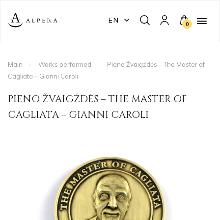
EN
0
Main
Works performed
Pieno Žvaigždės – The Master of
Cagliata – Gianni Caroli
PIENO ŽVAIGŽDĖS – THE MASTER OF
CAGLIATA – GIANNI CAROLI