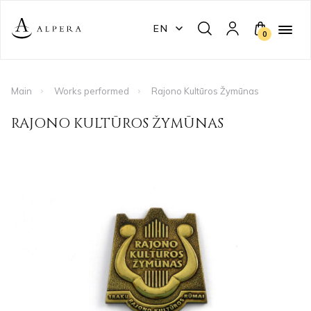
EN
0
Main
Works performed
Rajono Kultūros Žymūnas
RAJONO KULTŪROS ŽYMŪNAS