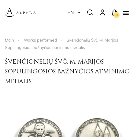
EN
0
Main
Works performed
Švenčionėlių Švč. M. Marijos
Sopulingosios bažnyčios atminimo medalis
ŠVENČIONĖLIŲ ŠVČ. M. MARIJOS
SOPULINGOSIOS BAŽNYČIOS ATMINIMO
MEDALIS