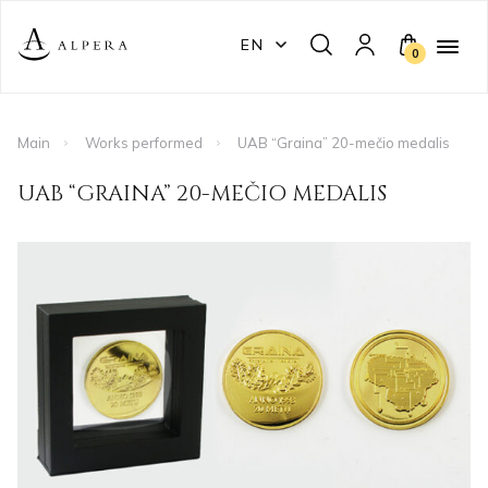
EN
0
Main
Works performed
UAB “Graina” 20-mečio medalis
UAB “GRAINA” 20-MEČIO MEDALIS