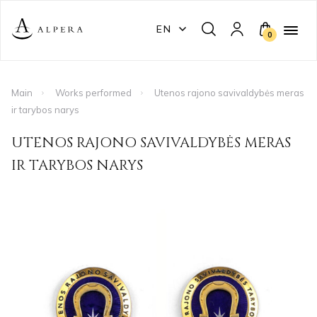
EN
0
Main
Works performed
Utenos rajono savivaldybės meras
ir tarybos narys
UTENOS RAJONO SAVIVALDYBĖS MERAS
IR TARYBOS NARYS