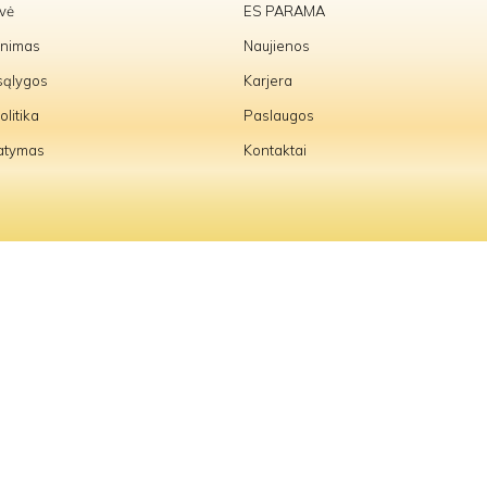
uvė
ES PARAMA
inimas
Naujienos
 sąlygos
Karjera
litika
Paslaugos
tatymas
Kontaktai