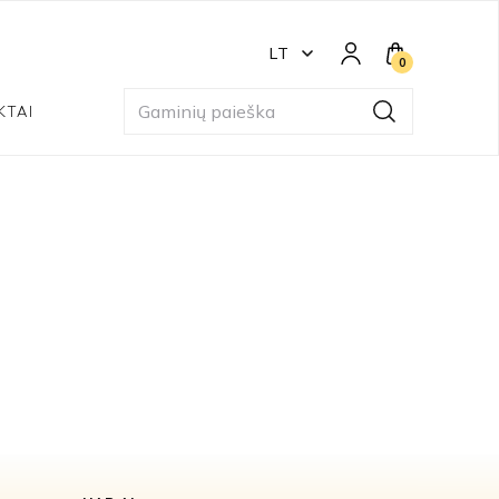
LT
0
KTAI