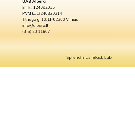
UAB Alpera
Įm. k.: 124082035
PVM k.: LT240820314
Titnago g. 10, LT-02300 Vilnius
info@alpera.lt
(8-5) 23 11667
Sprendimas:
Black Lab