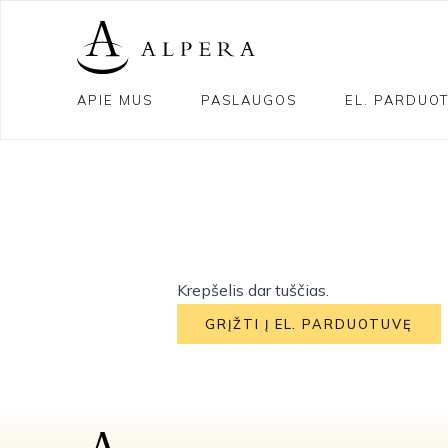
APIE MUS
PASLAUGOS
EL. PARDUO
Krepšelis dar tuščias.
GRĮŽTI Į EL. PARDUOTUVĘ