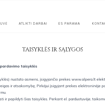
TUVĖ
ATLIKTI DARBAI
ES PARAMA
KONTA
TAISYKLĖS IR SĄLYGOS
 pardavimo taisyklės
syklės) nustato asmens, įsigyjančio prekes www.alpera.lt elektr
areigas ir atsakomybę, Pirkėjui įsigyjant prekes elektroninėje 
ymu.
sti ir papildyti šias taisykles. Perkant el. parduotuvėje, taik