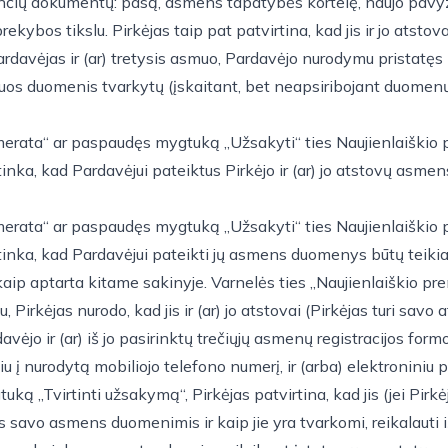
jančių dokumentų: pasą, asmens tapatybės kortelę, naujo pavy
 prekybos tikslu. Pirkėjas taip pat patvirtina, kad jis ir jo atsto
avėjas ir (ar) tretysis asmuo, Pardavėjo nurodymu pristatęs pr
uos duomenis tvarkytų (įskaitant, bet neapsiribojant duomen
rata“ ar paspaudęs mygtuką „Užsakyti“ ties Naujienlaiškio pren
sutinka, kad Pardavėjui pateiktus Pirkėjo ir (ar) jo atstovų as
rata“ ar paspaudęs mygtuką „Užsakyti“ ties Naujienlaiškio pren
 sutinka, kad Pardavėjui pateikti jų asmens duomenys būtų tei
u, kaip aptarta kitame sakinyje. Varnelės ties „Naujienlaiškio
 Pirkėjas nurodo, kad jis ir (ar) jo atstovai (Pirkėjas turi savo
o ir (ar) iš jo pasirinktų trečiųjų asmenų registracijos formoje 
u į nurodytą mobiliojo telefono numerį, ir (arba) elektroniniu p
„Tvirtinti užsakymą“, Pirkėjas patvirtina, kad jis (jei Pirkėja
s savo asmens duomenimis ir kaip jie yra tvarkomi, reikalauti