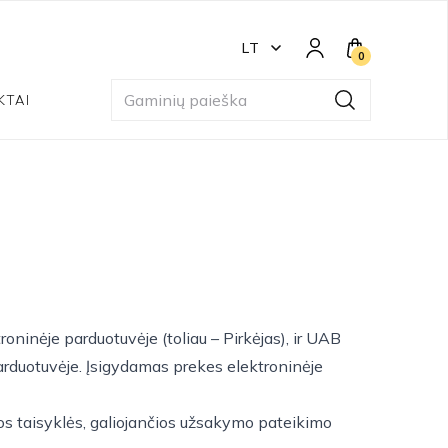
LT
0
KTAI
oninėje parduotuvėje (toliau – Pirkėjas), ir UAB
parduotuvėje. Įsigydamas prekes elektroninėje
omos taisyklės, galiojančios užsakymo pateikimo