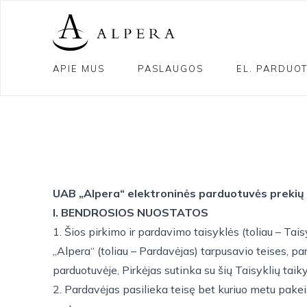
APIE MUS
PASLAUGOS
EL. PARDUO
UAB „Alpera“ elektroninės parduotuvės prekių
I. BENDROSIOS NUOSTATOS
1. Šios pirkimo ir pardavimo taisyklės (toliau – Tai
„Alpera“ (toliau – Pardavėjas) tarpusavio teises, p
parduotuvėje, Pirkėjas sutinka su šių Taisyklių taik
2. Pardavėjas pasilieka teisę bet kuriuo metu pakei