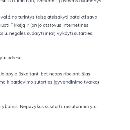
sutikti, kad būtų tvarkomi jų asmens duomenys
vai žino turintys teisę atsisakyti pateikti savo
ti Pirkėją ir (ar) jo atstovus internetinės
u, negalės sudaryti ir (ar) vykdyti sutarties.
ytu adresu.
lalapyje (įskaitant, bet neapsiribojant, šias
kimo ir pardavimo sutarties įgyvendinimo tvarką)
 derybomis. Nepavykus susitarti, nesutarimai yra