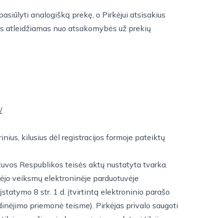
siūlyti analogišką prekę, o Pirkėjui atsisakius
ėjas atleidžiamas nuo atsakomybės už prekių
/
ius, kilusius dėl registracijos formoje pateiktų
tuvos Respublikos teisės aktų nustatyta tvarka.
rkėjo veiksmų elektroninėje parduotuvėje
tatymo 8 str. 1 d. įtvirtintą elektroninio parašo
rodinėjimo priemonė teisme). Pirkėjas privalo saugoti