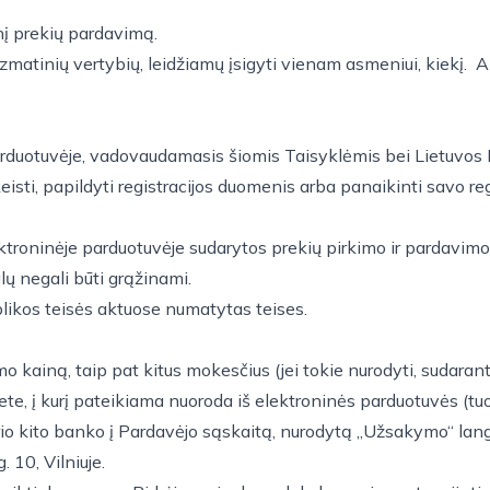
nį prekių pardavimą.
izmatinių vertybių, leidžiamų įsigyti vienam asmeniui, kiekį. A
 parduotuvėje, vadovaudamasis šiomis Taisyklėmis bei Lietuvos 
eisti, papildyti registracijos duomenis arba panaikinti savo reg
lektroninėje parduotuvėje sudarytos prekių pirkimo ir pardavim
lų negali būti grąžinami.
ublikos teisės aktuose numatytas teises.
mo kainą, taip pat kitus mokesčius (jei tokie nurodyti, sudarant
, į kurį pateikiama nuoroda iš elektroninės parduotuvės (tuo a
urio kito banko į Pardavėjo sąskaitą, nurodytą „Užsakymo“ la
 10, Vilniuje.