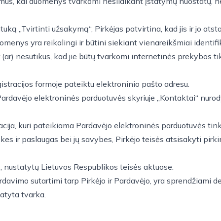
s, kai duomenys tvarkomi nesilaikant įstatymų nuostatų, ne
„Tvirtinti užsakymą“, Pirkėjas patvirtina, kad jis ir jo atsto
ys yra reikalingi ir būtini siekiant vienareikšmiai identifikuo
r) nesutikus, kad jie būtų tvarkomi internetinės prekybos tiksl
istracijos formoje pateiktu elektroninio pašto adresu.
 Pardavėjo elektroninės parduotuvės skyriuje „Kontaktai“ nurod
macija, kuri pateikiama Pardavėjo elektroninės parduotuvės tink
kes ir paslaugas bei jų savybes, Pirkėjo teisės atsisakyti pir
ių, nustatytų Lietuvos Respublikos teisės aktuose.
r pardavimo sutartimi tarp Pirkėjo ir Pardavėjo, yra sprendžiami
atyta tvarka.