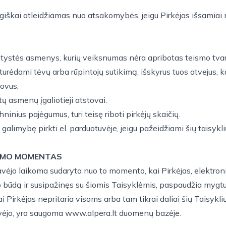
lygiškai atleidžiamas nuo atsakomybės, jeigu Pirkėjas išsamiai
ametystės asmenys, kurių veiksnumas nėra apribotas teismo tva
turėdami tėvų arba rūpintojų sutikimą, išskyrus tuos atvejus, 
tovus;
ų asmenų įgaliotieji atstovai.
inius pajėgumus, turi teisę riboti pirkėjų skaičių.
i galimybę pirkti el. parduotuvėje, jeigu pažeidžiami šių taisyk
RYMO MOMENTAS
rdavėjo laikoma sudaryta nuo to momento, kai Pirkėjas, elektro
ūdą ir susipažinęs su šiomis Taisyklėmis, paspaudžia mygtuką 
i Pirkėjas nepritaria visoms arba tam tikrai daliai šių Taisykli
rdavėjo, yra saugoma www.alpera.lt duomenų bazėje.