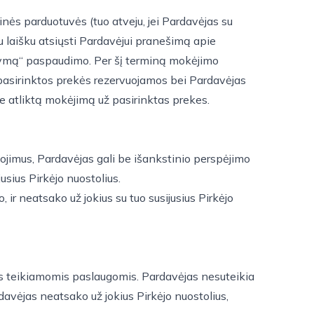
inės parduotuvės (tuo atveju, jei Pardavėjas su
iu laišku atsiųsti Pardavėjui pranešimą apie
kymą“ paspaudimo. Per šį terminą mokėjimo
o pasirinktos prekės rezervuojamos bei Pardavėjas
e atliktą mokėjimą už pasirinktas prekes.
gojimus, Pardavėjas gali be išankstinio perspėjimo
usius Pirkėjo nuostolius.
 ir neatsako už jokius su tuo susijusius Pirkėjo
ės teikiamomis paslaugomis. Pardavėjas nesuteikia
avėjas neatsako už jokius Pirkėjo nuostolius,