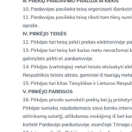
III. PREKIŲ PARDAVIMO PRADŽIA IR KIEKIS
10. Pardavėjas pasilieka teisę organizuoti išanksti
11. Pardavėjas pasilieka teisę riboti tam tikrų num
apraše.
IV. PIRKĖJO TEISĖS
12. Pirkėjas turi teisę pirkti prekes elektroninėje
13. Pirkėjas turi teisę bet kuriuo metu nevaržomai k
galimybės pirkti el. parduotuvėje.
14. Pirkėjas (vartotojas) neturi teisės atsisakyti e
Respublikos teisės aktais, gaminiai iš tauriųjų meta
15. Pirkėjas turi kitas Taisyklėse ir Lietuvos Resp
V. PIRKĖJO PAREIGOS
16. Pirkėjas privalo sumokėti prekių bei jų pristaty
Pirkėjas sumoka, naudodamasis savo banku internete
atitinkamą sutartį), atlikdamas mokėjimą iš bet k
kortelė Pardavėjo parduotuvėje, esančioje Titnago g.