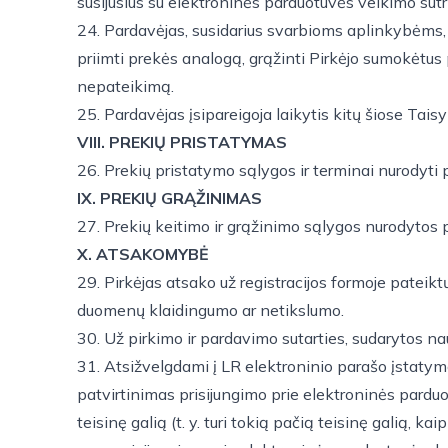
susijusius su elektroninės parduotuvės veikimo sut
24. Pardavėjas, susidarius svarbioms aplinkybėms, n
priimti prekės analogą, grąžinti Pirkėjo sumokėtus
nepateikimą.
25. Pardavėjas įsipareigoja laikytis kitų šiose Tais
VIII. PREKIŲ PRISTATYMAS
26. Prekių pristatymo sąlygos ir terminai nurodyti
IX. PREKIŲ GRĄŽINIMAS
27. Prekių keitimo ir grąžinimo sąlygos nurodytos 
X. ATSAKOMYBĖ
29. Pirkėjas atsako už registracijos formoje pateik
duomenų klaidingumo ar netikslumo.
30. Už pirkimo ir pardavimo sutarties, sudarytos n
31. Atsižvelgdami į LR elektroninio parašo įstatymo
patvirtinimas prisijungimo prie elektroninės parduo
teisinę galią (t. y. turi tokią pačią teisinę galią, 