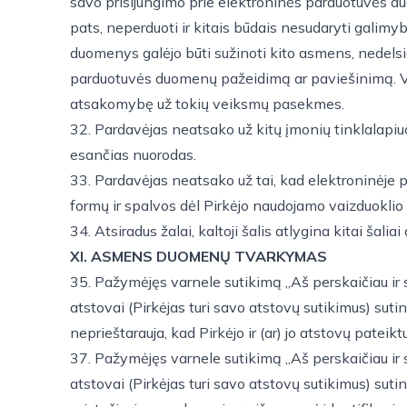
savo prisijungimo prie elektroninės parduotuvės duo
pats, neperduoti ir kitais būdais nesudaryti galimy
duomenys galėjo būti sužinoti kito asmens, nedelsia
parduotuvės duomenų pažeidimą ar paviešinimą. Visi 
atsakomybę už tokių veiksmų pasekmes.
32. Pardavėjas neatsako už kitų įmonių tinklalapiuo
esančias nuorodas.
33. Pardavėjas neatsako už tai, kad elektroninėje 
formų ir spalvos dėl Pirkėjo naudojamo vaizduoklio
34. Atsiradus žalai, kaltoji šalis atlygina kitai šaliai
XI. ASMENS DUOMENŲ TVARKYMAS
35. Pažymėjęs varnele sutikimą „Aš perskaičiau ir s
atstovai (Pirkėjas turi savo atstovų sutikimus) sut
neprieštarauja, kad Pirkėjo ir (ar) jo atstovų pate
37. Pažymėjęs varnele sutikimą „Aš perskaičiau ir s
atstovai (Pirkėjas turi savo atstovų sutikimus) sut