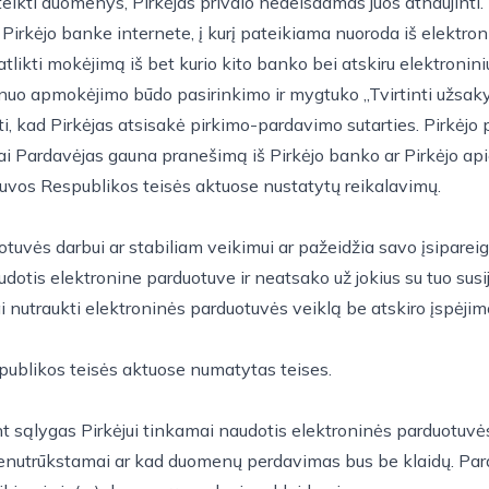
ateikti duomenys, Pirkėjas privalo nedelsdamas juos atnaujinti.
Pirkėjo banke internete, į kurį pateikiama nuoroda iš elektron
atlikti mokėjimą iš bet kurio kito banko bei atskiru elektronin
 nuo apmokėjimo būdo pasirinkimo ir mygtuko „Tvirtinti užsa
ti, kad Pirkėjas atsisakė pirkimo-pardavimo sutarties. Pirkėj
kai Pardavėjas gauna pranešimą iš Pirkėjo banko ar Pirkėjo api
ietuvos Respublikos teisės aktuose nustatytų reikalavimų.
tuvės darbui ar stabiliam veikimui ar pažeidžia savo įsiparei
udotis elektronine parduotuve ir neatsako už jokius su tuo susij
i nutraukti elektroninės parduotuvės veiklą be atskiro įspėjimo,
spublikos teisės aktuose numatytas teises.
ant sąlygas Pirkėjui tinkamai naudotis elektroninės parduotuv
nenutrūkstamai ar kad duomenų perdavimas bus be klaidų. Pard