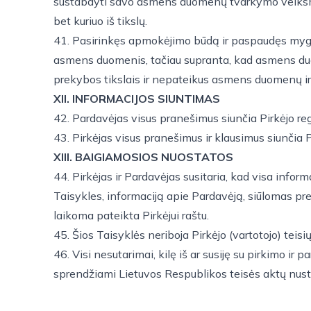
sustabdyti savo asmens duomenų tvarkymo veiksmu
bet kuriuo iš tikslų.
41. Pasirinkęs apmokėjimo būdą ir paspaudęs mygtuką 
asmens duomenis, tačiau supranta, kad asmens duomen
prekybos tikslais ir nepateikus asmens duomenų ir (a
XII. INFORMACIJOS SIUNTIMAS
42. Pardavėjas visus pranešimus siunčia Pirkėjo reg
43. Pirkėjas visus pranešimus ir klausimus siunčia
XIII. BAIGIAMOSIOS NUOSTATOS
44. Pirkėjas ir Pardavėjas susitaria, kad visa infor
Taisykles, informaciją apie Pardavėją, siūlomas pre
laikoma pateikta Pirkėjui raštu.
45. Šios Taisyklės neriboja Pirkėjo (vartotojo) teis
46. Visi nesutarimai, kilę iš ar susiję su pirkimo i
sprendžiami Lietuvos Respublikos teisės aktų nust