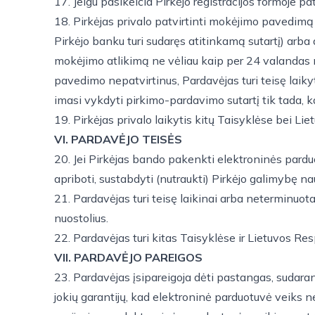
17. Jeigu pasikeičia Pirkėjo registracijos formoje p
18. Pirkėjas privalo patvirtinti mokėjimo pavedimą 
Pirkėjo banku turi sudaręs atitinkamą sutartį) arba 
mokėjimo atlikimą ne vėliau kaip per 24 valandas
pavedimo nepatvirtinus, Pardavėjas turi teisę laiky
imasi vykdyti pirkimo-pardavimo sutartį tik tada, 
19. Pirkėjas privalo laikytis kitų Taisyklėse bei L
VI. PARDAVĖJO TEISĖS
20. Jei Pirkėjas bando pakenkti elektroninės parduo
apriboti, sustabdyti (nutraukti) Pirkėjo galimybę na
21. Pardavėjas turi teisę laikinai arba neterminuota
nuostolius.
22. Pardavėjas turi kitas Taisyklėse ir Lietuvos Re
VII. PARDAVĖJO PAREIGOS
23. Pardavėjas įsipareigoja dėti pastangas, sudar
jokių garantijų, kad elektroninė parduotuvė veiks 