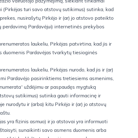
zdžio vairuotojo pažymėjimą, siekiant tinkamai
vai (Pirkėjas turi savo atstovų sutikimus) sutinka, kad
ekes, nusirašytų Pirkėjo ir (ar) jo atstovo pateikto
ų perdavimą Pardavėjui) internetinės prekybos
umeratos laukeliu, Pirkėjas patvirtina, kad jis ir
mens duomenis Pardavėjas tvarkytų tiesioginės
umeratos laukeliu, Pirkėjas nurodo, kad jis ir (ar)
kiami Pardavėjo pasirinktiems tretiesiems asmenims,
 prenumerata“ uždėjimu ar paspaudęs mygtuką
 atstovų sutikimus) sutinka gauti informacinę ir
nurodytu ir (arba) kitu Pirkėjo ir (ar) jo atstovų
aštu.
s yra fizinis asmuo) ir jo atstovai yra informuoti
 ištaisyti, sunaikinti savo asmens duomenis arba