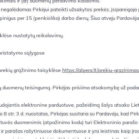
rikimais ir (ar) duomenų perdavimo klaidomis.
egalėdamas Pirkėjui pateikti užsakytos prekės, įsipareigoja pa
 pinigus per 15 (penkiolika) darbo dienų. Šiuo atveju Pardav
yklėse nustatytų reikalavimų.
 pristatymo sąlygose
prekių grąžinimo taisyklėse
https://alpera.lt/prekiu-grazinimas
tų duomenų teisingumą. Pirkėjas prisiima atsakomybę už padarin
audojantis elektronine parduotuve, pažeidimą šalys atsako Lie
 8 str. 3 d. nuostatas, Pirkėjas susitaria su Pardavėju, kad Pi
tuvės duomenimis (atpažinimo kodu) turi Elektroninio parašo įs
kaip ir parašas rašytiniuose dokumentuose ir yra leistinas kaip į