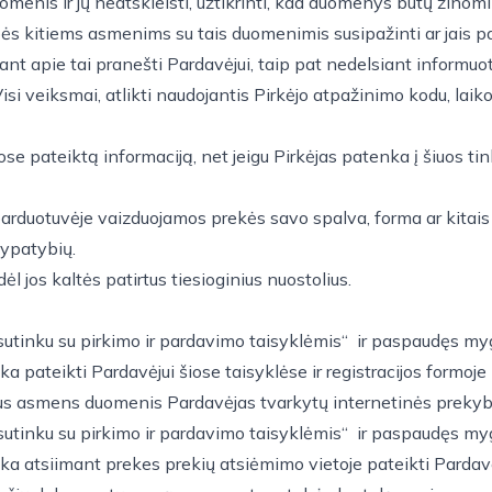
menis ir jų neatskleisti, užtikrinti, kad duomenys būtų žinomi
bės kitiems asmenims su tais duomenimis susipažinti ar jais pas
nt apie tai pranešti Pardavėjui, taip pat nedelsiant informuot
veiksmai, atlikti naudojantis Pirkėjo atpažinimo kodu, laikomi 
se pateiktą informaciją, net jeigu Pirkėjas patenka į šiuos ti
parduotuvėje vaizduojamos prekės savo spalva, forma ar kitais
 ypatybių.
 dėl jos kaltės patirtus tiesioginius nuostolius.
utinku su pirkimo ir pardavimo taisyklėmis“ ir paspaudęs mygtu
inka pateikti Pardavėjui šiose taisyklėse ir registracijos for
iktus asmens duomenis Pardavėjas tvarkytų internetinės prekybo
utinku su pirkimo ir pardavimo taisyklėmis“ ir paspaudęs mygtu
inka atsiimant prekes prekių atsiėmimo vietoje pateikti Pardav