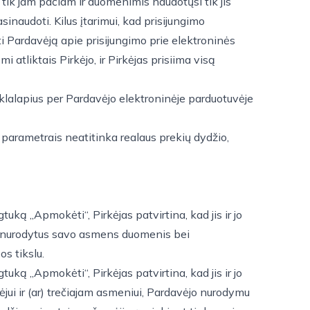
 tik jam pačiam ir duomenimis naudotųsi tik jis
inaudoti. Kilus įtarimui, kad prisijungimo
i Pardavėją apie prisijungimo prie elektroninės
atliktais Pirkėjo, ir Pirkėjas prisiima visą
nklalapius per Pardavėjo elektroninėje parduotuvėje
 parametrais neatitinka realaus prekių dydžio,
ką „Apmokėti“, Pirkėjas patvirtina, kad jis ir jo
moje nurodytus savo asmens duomenis bei
s tikslu.
ką „Apmokėti“, Pirkėjas patvirtina, kad jis ir jo
ėjui ir (ar) trečiajam asmeniui, Pardavėjo nurodymu