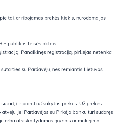
pie tai, ar ribojamas prekės kiekis, nurodoma jos
Respublikos teisės aktais.
istraciją. Panaikinęs registraciją, pirkėjas netenka
o sutarties su Pardavėju, nes remiantis Lietuvos
 sutartį) ir priimti užsakytas prekes. Už prekes
tveju, jei Pardavėjas su Pirkėjo banku turi sudaręs
nge arba atsiskaitydamas grynais ar mokėjimo