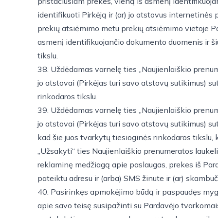
pristačiusiam prekes, vieną iš asmenį identifikuo
identifikuoti Pirkėją ir (ar) jo atstovus internetinės
prekių atsiėmimo metu prekių atsiėmimo vietoje Pard
asmenį identifikuojančio dokumento duomenis ir ši
tikslu.
38. Uždėdamas varnelę ties „Naujienlaiškio prenume
jo atstovai (Pirkėjas turi savo atstovų sutikimus) 
rinkodaros tikslu.
39. Uždėdamas varnelę ties „Naujienlaiškio prenume
jo atstovai (Pirkėjas turi savo atstovų sutikimus)
kad šie juos tvarkytų tiesioginės rinkodaros tiksl
„Užsakyti“ ties Naujienlaiškio prenumeratos laukeliu,
reklaminę medžiagą apie paslaugas, prekes iš Pardavėj
pateiktu adresu ir (arba) SMS žinute ir (ar) skambuči
40. Pasirinkęs apmokėjimo būdą ir paspaudęs mygtuką 
apie savo teisę susipažinti su Pardavėjo tvarkomai