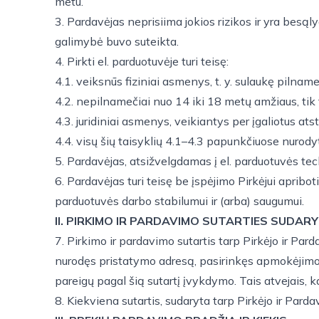
metu.
3. Pardavėjas neprisiima jokios rizikos ir yra besą
galimybė buvo suteikta.
4. Pirkti el. parduotuvėje turi teisę:
4.1. veiksnūs fiziniai asmenys, t. y. sulaukę piln
4.2. nepilnamečiai nuo 14 iki 18 metų amžiaus, tik 
4.3. juridiniai asmenys, veikiantys per įgaliotus ats
4.4. visų šių taisyklių 4.1–4.3 papunkčiuose nurodyt
5. Pardavėjas, atsižvelgdamas į el. parduotuvės techn
6. Pardavėjas turi teisę be įspėjimo Pirkėjui apribot
parduotuvės darbo stabilumui ir (arba) saugumui.
II. PIRKIMO IR PARDAVIMO SUTARTIES SUDA
7. Pirkimo ir pardavimo sutartis tarp Pirkėjo ir Pa
nurodęs pristatymo adresą, pasirinkęs apmokėjimo b
pareigų pagal šią sutartį įvykdymo. Tais atvejais, ka
8. Kiekviena sutartis, sudaryta tarp Pirkėjo ir Pa