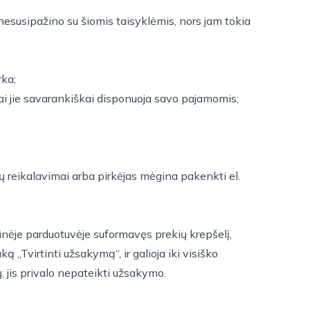
 nesusipažino su šiomis taisyklėmis, nors jam tokia
rka;
kai jie savarankiškai disponuoja savo pajamomis;
lių reikalavimai arba pirkėjas mėgina pakenkti el.
ninėje parduotuvėje suformavęs prekių krepšelį,
„Tvirtinti užsakymą“, ir galioja iki visiško
ų, jis privalo nepateikti užsakymo.