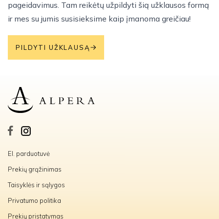
pageidavimus. Tam reikėtų užpildyti šią užklausos formą
ir mes su jumis susisieksime kaip įmanoma greičiau!
PILDYTI UŽKLAUSĄ
El. parduotuvė
Prekių grąžinimas
Taisyklės ir sąlygos
Privatumo politika
Prekių pristatymas