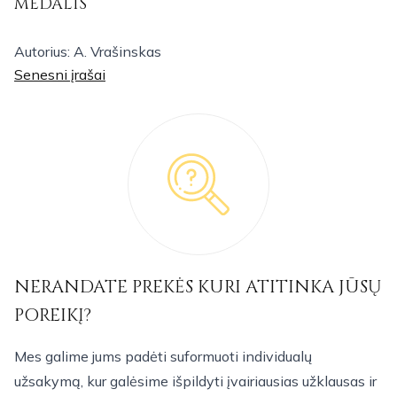
MEDALIS
Autorius: A. Vrašinskas
Navigacija
Senesni įrašai
tarp
įrašų
NERANDATE PREKĖS KURI ATITINKA JŪSŲ
POREIKĮ?
Mes galime jums padėti suformuoti individualų
užsakymą, kur galėsime išpildyti įvairiausias užklausas ir