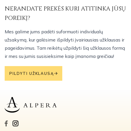
NERANDATE PREKĖS KURI ATITINKA JŪSŲ
POREIKĮ?
Mes galime jums padėti suformuoti individualų
užsakymą, kur galėsime išpildyti įvairiausias užklausas ir
pageidavimus. Tam reikėtų užpildyti šią užklausos formą
ir mes su jumis susisieksime kaip įmanoma greičiau!
PILDYTI UŽKLAUSĄ