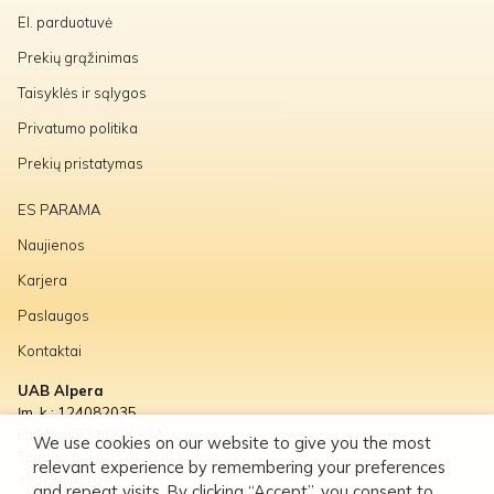
El. parduotuvė
Prekių grąžinimas
Taisyklės ir sąlygos
Privatumo politika
Prekių pristatymas
ES PARAMA
Naujienos
Karjera
Paslaugos
Kontaktai
UAB Alpera
Įm. k.: 124082035
PVM k.: LT240820314
We use cookies on our website to give you the most
Titnago g. 10, LT-02300 Vilnius
relevant experience by remembering your preferences
info@alpera.lt
and repeat visits. By clicking “Accept”, you consent to