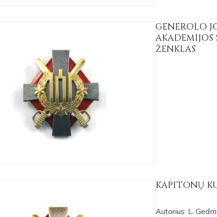
GENEROLO J
AKADEMIJOS 
ŽENKLAS
KAPITONŲ K
Autorius: L. Ged