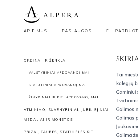
APIE MUS
PASLAUGOS
EL. PARDUO
SKIRI
ORDINAI IR ŽENKLAI
VALSTYBINIAI APDOVANOJIMAI
Tai miestų
kolegijų b
STATUTINIAI APDOVANOJIMAI
Gaminiui 
ŽINYBINIAI IR KITI APDOVANOJIMAI
Tvirtinim
Galimos m
ATMINIMO, SUVENYRINIAI, JUBILIEJINIAI
Galimas p
MEDALIAI IR MONETOS
Įpakavima
PRIZAI, TAURĖS, STATULĖLĖS KITI
Galima že