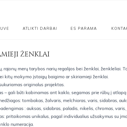
TUVĖ
ATLIKTI DARBAI
ES PARAMA
KONTA
AMIEJI ŽENKLAI
, rajonų merų tarybos narių regalijos bei ženklai, ženkleliai. T
ei kitų mokymo įstaigų baigimo ar skiriamieji ženklai.
sukuriamas originalus projektas.
as – gali būti kabinamas ant kaklo, segamas prie rūbų į atlapą
edžiagos: tombakas, žalvaris, melchioras, varis, sidabras, auk
adengimas : auksas, sidabras, paladis, nikelis, chromas, varis,
s: pritaikomas unikalus, pagal individualius užsakymus su įmo
nklo numeracija.