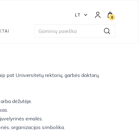
LT
0
KTAI
aip pat Universitetų rektorių, garbės daktarų,
 arba dėžutėje.
sas.
 juvelyrinės emalės.
nės, organizacijos simbolika.