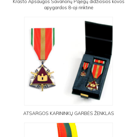
Krasto Apsaugos Savanorių Pajėgų didžiosios kovos
apygardos 8-oji rinktinė
ATSARGOS KARININKŲ GARBĖS ŽENKLAS