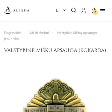
LT
0
Pagrindinis
Atlikti darbai
Valstybinė Miškų Apsauga
(kokarda)
VALSTYBINĖ MIŠKŲ APSAUGA (KOKARDA)