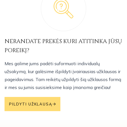
NERANDATE PREKĖS KURI ATITINKA JŪSŲ
POREIKĮ?
Mes galime jums padėti suformuoti individualų
užsakymą, kur galėsime išpildyti įvairiausias užklausas ir
pageidavimus. Tam reikėtų užpildyti šią užklausos formą
ir mes su jumis susisieksime kaip įmanoma greičiau!
PILDYTI UŽKLAUSĄ