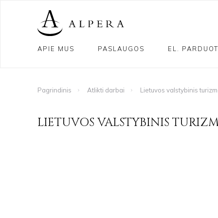
APIE MUS
PASLAUGOS
EL. PARDUO
Pagrindinis
Atlikti darbai
Lietuvos valstybinis turi
LIETUVOS VALSTYBINIS TURIZ