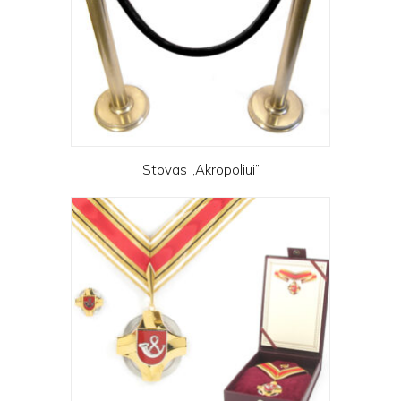
Stovas „Akropoliui”