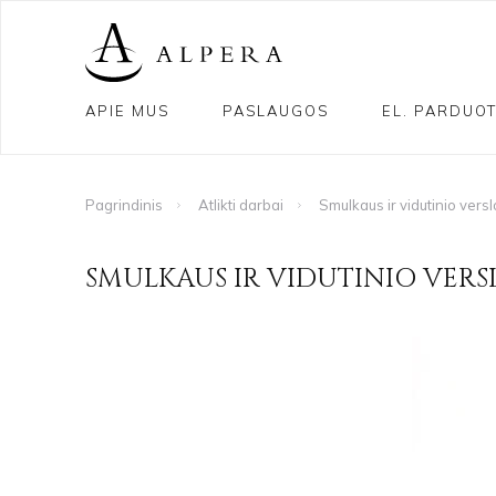
APIE MUS
PASLAUGOS
EL. PARDUO
Pagrindinis
Atlikti darbai
Smulkaus ir vidutinio ver
SMULKAUS IR VIDUTINIO VER