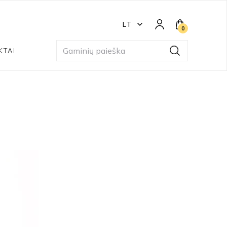
LT
0
KTAI