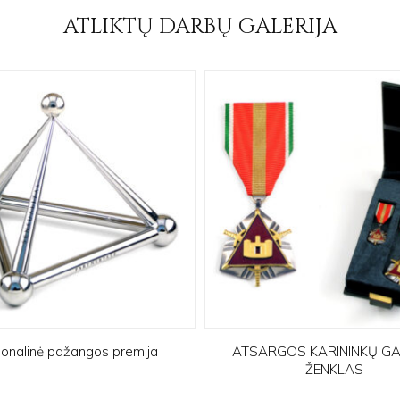
ATLIKTŲ DARBŲ GALERIJA
ionalinė pažangos premija
ATSARGOS KARININKŲ G
ŽENKLAS