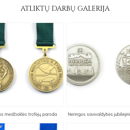
ATLIKTŲ DARBŲ GALERIJA
os medžioklės trofėjų paroda
Neringos savivaldybės jubiliejin