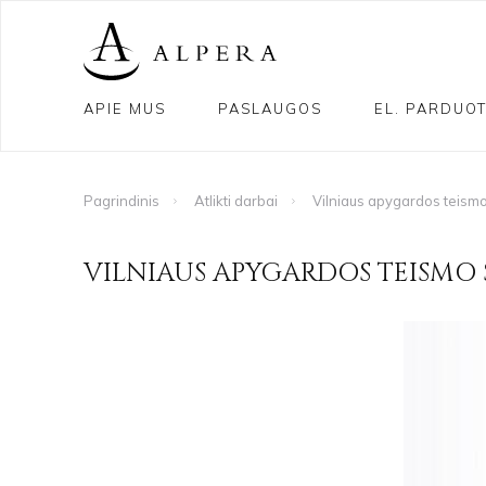
APIE MUS
PASLAUGOS
EL. PARDUO
Pagrindinis
Atlikti darbai
Vilniaus apygardos teism
VILNIAUS APYGARDOS TEISMO