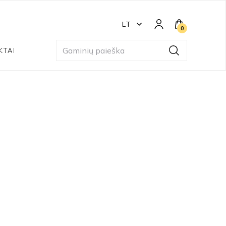
LT
0
KTAI