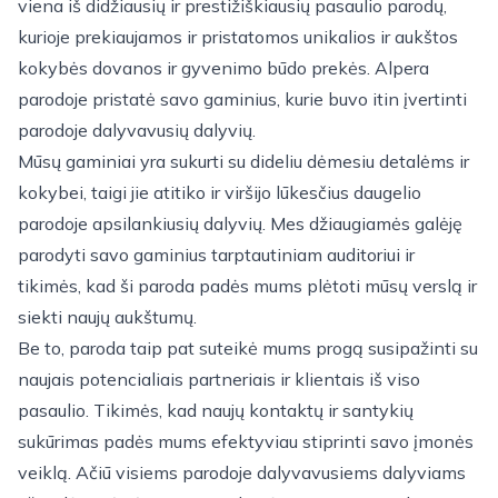
viena iš didžiausių ir prestižiškiausių pasaulio parodų,
kurioje prekiaujamos ir pristatomos unikalios ir aukštos
kokybės dovanos ir gyvenimo būdo prekės. Alpera
parodoje pristatė savo gaminius, kurie buvo itin įvertinti
parodoje dalyvavusių dalyvių.
Mūsų gaminiai yra sukurti su dideliu dėmesiu detalėms ir
kokybei, taigi jie atitiko ir viršijo lūkesčius daugelio
parodoje apsilankiusių dalyvių. Mes džiaugiamės galėję
parodyti savo gaminius tarptautiniam auditoriui ir
tikimės, kad ši paroda padės mums plėtoti mūsų verslą ir
siekti naujų aukštumų.
Be to, paroda taip pat suteikė mums progą susipažinti su
naujais potencialiais partneriais ir klientais iš viso
pasaulio. Tikimės, kad naujų kontaktų ir santykių
sukūrimas padės mums efektyviau stiprinti savo įmonės
veiklą. Ačiū visiems parodoje dalyvavusiems dalyviams