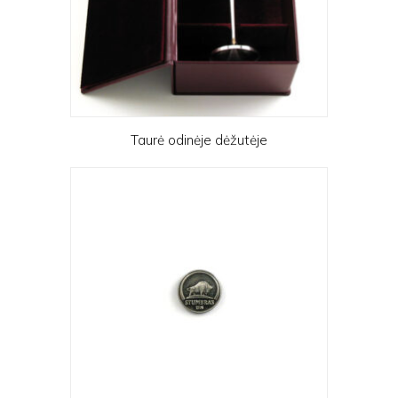
Taurė odinėje dėžutėje