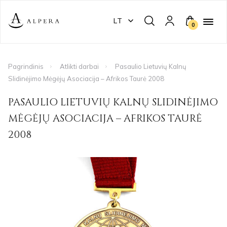
LT
0
Pagrindinis
Atlikti darbai
Pasaulio Lietuvių Kalnų
Slidinėjimo Mėgėjų Asociacija – Afrikos Taurė 2008
PASAULIO LIETUVIŲ KALNŲ SLIDINĖJIMO
MĖGĖJŲ ASOCIACIJA – AFRIKOS TAURĖ
2008